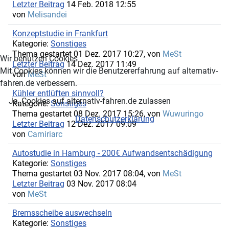
Letzter Beitrag
14 Feb. 2018 12:55
von
Melisandei
Konzeptstudie in Frankfurt
Kategorie:
Sonstiges
Thema gestartet 01 Dez. 2017 10:27, von
MeSt
Wir benutzen Cookies
Letzter Beitrag
14 Dez. 2017 11:49
Mit Cookies können wir die Benutzererfahrung auf alternativ-
von
MeSt
fahren.de verbessern.
Kühler entlüften sinnvoll?
Ja, Cookies auf alternativ-fahren.de zulassen
Kategorie:
Sonstiges
Thema gestartet 08 Dez. 2017 15:26, von
Wuwuringo
Datenschutzerklärung
Letzter Beitrag
12 Dez. 2017 09:09
von
Camiriarc
Autostudie in Hamburg - 200€ Aufwandsentschädigung
Kategorie:
Sonstiges
Thema gestartet 03 Nov. 2017 08:04, von
MeSt
Letzter Beitrag
03 Nov. 2017 08:04
von
MeSt
Bremsscheibe auswechseln
Kategorie:
Sonstiges