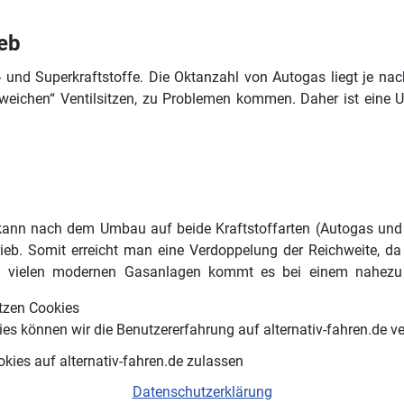
ieb
n- und Superkraftstoffe. Die Oktanzahl von Autogas liegt je n
„weichen“ Ventilsitzen, zu Problemen kommen. Daher ist eine
 kann nach dem Umbau auf beide Kraftstoffarten (Autogas un
ieb. Somit erreicht man eine Verdoppelung der Reichweite, da
ei vielen modernen Gasanlagen kommt es bei einem nahezu
tzen Cookies
es können wir die Benutzererfahrung auf alternativ-fahren.de v
okies auf alternativ-fahren.de zulassen
d E85
Datenschutzerklärung