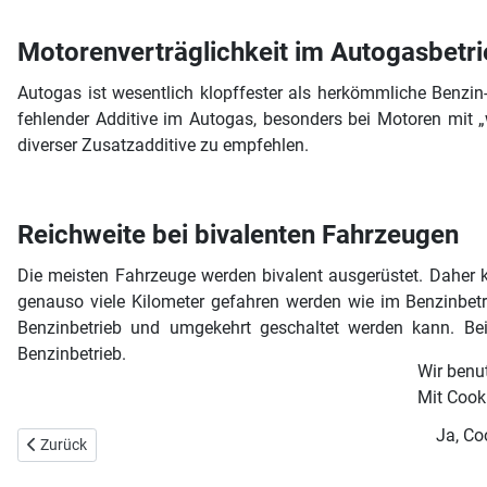
Motorenverträglichkeit im Autogasbetr
Autogas ist wesentlich klopffester als herkömmliche Benzi
fehlender Additive im Autogas, besonders bei Motoren mit 
diverser Zusatzadditive zu empfehlen.
Reichweite bei bivalenten Fahrzeugen
Die meisten Fahrzeuge werden bivalent ausgerüstet. Daher
genauso viele Kilometer gefahren werden wie im Benzinbetr
Benzinbetrieb und umgekehrt geschaltet werden kann. B
Benzinbetrieb.
Wir benu
Mit Cooki
Ja, Co
Vorheriger Beitrag: Günstig unterwegs mit (Bio-) Ethanol E5, E10 un
Zurück