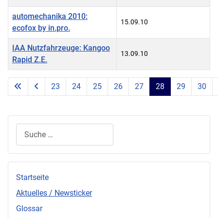
automechanika 2010:
15.09.10
ecofox by in.pro.
IAA Nutzfahrzeuge: Kangoo
13.09.10
Rapid Z.E.
Beiträge
23
24
25
26
27
28
29
30
Seite 28 von 43
Suchen
Startseite
Aktuelles / Newsticker
Glossar