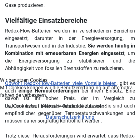
Gase produzieren.
Vielfältige Einsatzbereiche
Redox-Flow-Batterien werden in verschiedenen Bereichen
eingesetzt, darunter in der Energieversorgung, im
Transportwesen und in der Industrie.
Sie werden häufig in
Kombination mit erneuerbaren Energien eingesetzt
, um
die Energieversorgung zu stabilisieren und die
Abhängigkeit von fossilen Brennstoffen zu reduzieren.
Wir benutzen Cookies
Obwohl Redox-Flow-Batterien viele Vorteile bieten
, gibt es
Mit Cookies können wir die Benutzererfahrung auf alternativ-
auch
einige Herausforderungen
bei ihrem Einsatz. Eine
fahren.de verbessern.
davon ist ihr hoher Preis, der im Vergleich zu
herkömmlichen Batterien deutlich höher ist. Sie sind auch
Ja, Cookies auf alternativ-fahren.de zulassen
empfindlicher gegenüber Temperaturschwankungen und
Datenschutzerklärung
müssen daher sorgfältig kontrolliert werden.
Trotz dieser Herausforderungen wird erwartet, dass Redox-