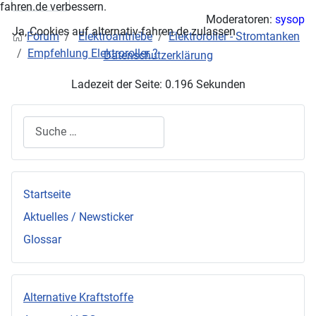
fahren.de verbessern.
Moderatoren:
sysop
Ja, Cookies auf alternativ-fahren.de zulassen
Forum
Elektroantriebe
Elektroroller - Stromtanken
Empfehlung Elektroroller ?
Datenschutzerklärung
Ladezeit der Seite: 0.196 Sekunden
Suchen
Startseite
Aktuelles / Newsticker
Glossar
Alternative Kraftstoffe