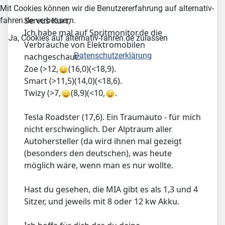
Mit Cookies können wir die Benutzererfahrung auf alternativ-
Servus Kurt,
fahren.de verbessern.
Ich habe mal auf Spritmonitor.de die
Ja, Cookies auf alternativ-fahren.de zulassen
Verbräuche von Elektromobilen
Datenschutzerklärung
nachgeschaut:
Zoe (>12,
(16,0)(<18,9).
Smart (>11,5)(14,0)(<18,6).
Twizy (>7,
(8,9)(<10,
.
Tesla Roadster (17,6). Ein Traumauto - für mich
nicht erschwinglich. Der Alptraum aller
Autohersteller (da wird ihnen mal gezeigt
(besonders den deutschen), was heute
möglich wäre, wenn man es nur wollte.
Hast du gesehen, die MIA gibt es als 1,3 und 4
Sitzer, und jeweils mit 8 oder 12 kw Akku.