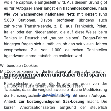
wo eine Zapfsäule aufgestellt wird. Aus diesem Grund gibt
es für Autogas-Fahrer längst
ein flächendeckendes, nach
wie vor wachsendes nationales Netz
mit derzeit rund
5.800 Stationen. Davon profitieren übrigens auch
zahlreiche Transitreisende, z. B. aus Frankreich, Polen,
Italien oder den Niederlanden, die auf diese Weise beim
Tanken in Deutschland „sauber bleiben“. Erdgas-Fahrer
hingegen fragen sich allmählich, ob das seit vielen Jahren
versprochene Ziel von 1.000 deutschen Tankstellen
irgendwann einmal tatsächlich realisiert wird.
Wir benutzen Cookies
Mit Cookies können wir die Benutzererfahrung auf alternativ-
Emissionen senken und dabei Geld sparen
fahren.de verbessern.
Rückendeckung bekam die Entwicklung auch von der
Ja, Cookies auf alternativ-fahren.de zulassen
Tatsache, dass die vergleichsweise einfache Modifizierung
Datenschutzerklärung
der Fahrzeugtechnik die Ausstattung mit einem Autogas-
Antrieb
zur kostengünstigeren Gas-Lösung
macht. Die
kurzen Amortisationszeiten aufgrund der steuerlich