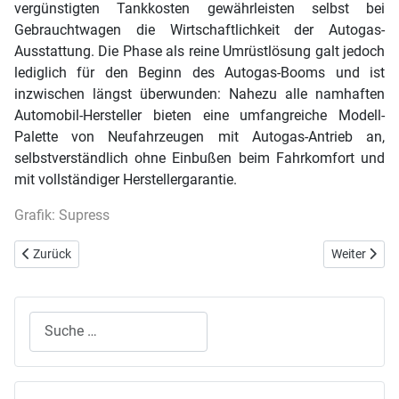
vergünstigten Tankkosten gewährleisten selbst bei
Gebrauchtwagen die Wirtschaftlichkeit der Autogas-
Ausstattung. Die Phase als reine Umrüstlösung galt jedoch
lediglich für den Beginn des Autogas-Booms und ist
inzwischen längst überwunden: Nahezu alle namhaften
Automobil-Hersteller bieten eine umfangreiche Modell-
Palette von Neufahrzeugen mit Autogas-Antrieb an,
selbstverständlich ohne Einbußen beim Fahrkomfort und
mit vollständiger Herstellergarantie.
Grafik: Supress
Vorheriger Beitrag: Nissan veröffentlicht die Verkaufspreise für sein
Nächster Bei
Zurück
Weiter
Suchen