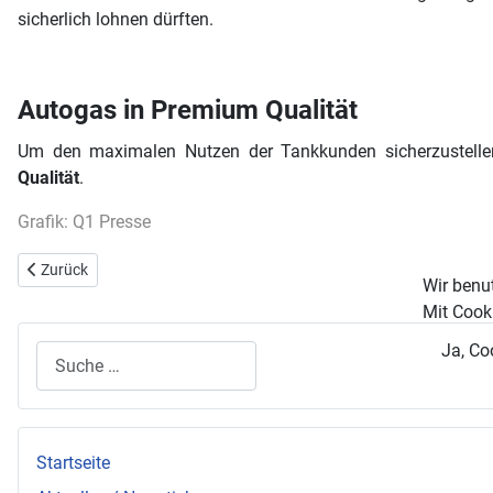
sicherlich lohnen dürften.
Autogas in Premium Qualität
Um den maximalen Nutzen der Tankkunden sicherzustellen
Qualität
.
Grafik: Q1 Presse
Vorheriger Beitrag: e-miglia 2010: Die Rallye nur für elektrisch ange
Zurück
Wir benu
Mit Cooki
Ja, Co
Suchen
Startseite