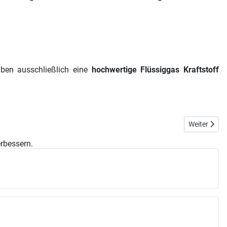
aben ausschließlich eine
hochwertige Flüssiggas Kraftstoff
Nächster Bei
Weiter
erbessern.