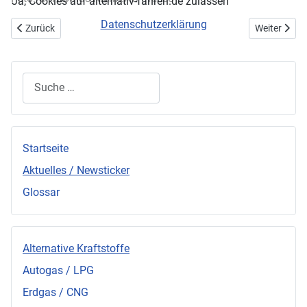
Ja, Cookies auf alternativ-fahren.de zulassen
Datenschutzerklärung
Vorheriger Beitrag: e-miglia 2011: TÜV Süd richtet Fahrerlager aus
Nächster Bei
Zurück
Weiter
Suchen
Startseite
Aktuelles / Newsticker
Glossar
Alternative Kraftstoffe
Autogas / LPG
Erdgas / CNG