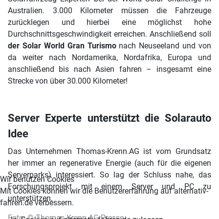
Australien. 3.000 Kilometer müssen die Fahrzeuge
zurücklegen und hierbei eine möglichst hohe
Durchschnittsgeschwindigkeit erreichen. Anschließend soll
der Solar World Gran Turismo
nach Neuseeland und von
da weiter nach Nordamerika, Nordafrika, Europa und
anschließend bis nach Asien fahren – insgesamt eine
Strecke von über 30.000 Kilometer!
Server Experte unterstützt die Solarauto
Idee
Das Unternehmen Thomas-Krenn.AG ist vom Grundsatz
her immer an regenerative Energie (auch für die eigenen
Serverparks) interessiert. So lag der Schluss nahe, das
Wir benutzen Cookies
Forschungsprojekt mit einem Server und PC zu
Mit Cookies können wir die Benutzererfahrung auf alternativ-
unterstützen.
fahren.de verbessern.
Foto: © Thomas-Krenn.AG Presse