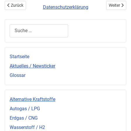
Vorheriger Beitrag: Thomas-Krenn.AG sponsert den SolarWorld GT
Nächster Bei
Zurück
Weiter
Datenschutzerklärung
Suchen
Startseite
Aktuelles / Newsticker
Glossar
Alternative Kraftstoffe
Autogas / LPG
Erdgas / CNG
Wasserstoff / H2