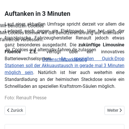
Auftanken in 3 Minuten
Laut einer aktuellen Umfrage spricht derzeit vor allem die
Wir benutzen Cookies
Ladezeit noch gegen ein Elektroauto. Hier hat sich der
Mit Cookies können wir die Benutzererfahrung auf alternativ-
französische Fahrzeughersteller Renault jedoch etwas
fahren.de verbessern.
ganz besonderes ausgedacht. Die
zukünftige Limousine
Ja, Cookies auf alternativ-fahren.de zulassen
Fluence Z.E.
verfügt über ein innovatives
Batteriewechselsystem.
An speziellen Quick-Drop
Datenschutzerklärung
Stationen soll der Akkuaustausch in gerade mal 3 Minuten
möglich sein
. Natürlich ist hier auch weiterhin eine
Standardladung an der heimischen Steckdose sowie ein
Schnellladen an speziellen Kraftstrom-Säulen möglich.
Foto: Renault Presse
Vorheriger Beitrag: Umfrage: Was treibt uns in Zukunft an?
Nächster Bei
Zurück
Weiter