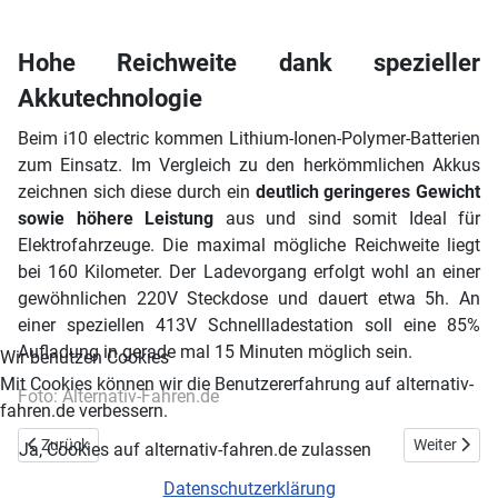
Hohe Reichweite dank spezieller
Akkutechnologie
Beim i10 electric kommen Lithium-Ionen-Polymer-Batterien
zum Einsatz. Im Vergleich zu den herkömmlichen Akkus
zeichnen sich diese durch ein
deutlich geringeres Gewicht
sowie höhere Leistung
aus und sind somit Ideal für
Elektrofahrzeuge. Die maximal mögliche Reichweite liegt
bei 160 Kilometer. Der Ladevorgang erfolgt wohl an einer
gewöhnlichen 220V Steckdose und dauert etwa 5h. An
einer speziellen 413V Schnellladestation soll eine 85%
Aufladung in gerade mal 15 Minuten möglich sein.
Wir benutzen Cookies
Mit Cookies können wir die Benutzererfahrung auf alternativ-
Foto: Alternativ-Fahren.de
fahren.de verbessern.
Vorheriger Beitrag: Elektromobilität auf der IAA in Frankfurt
Nächster Be
Zurück
Weiter
Ja, Cookies auf alternativ-fahren.de zulassen
Datenschutzerklärung