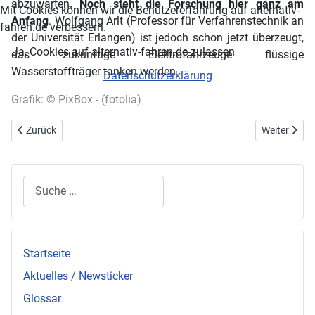
abzuwarten.
Noch steht die Forschung hier ganz am
Mit Cookies können wir die Benutzererfahrung auf alternativ-
Anfang
. Wolfgang Arlt (Professor für Verfahrenstechnik an
fahren.de verbessern.
der Universität Erlangen) ist jedoch schon jetzt überzeugt,
Ja, Cookies auf alternativ-fahren.de zulassen
das zukünftige Elektrofahrzeuge flüssige
Wasserstoffträger tanken werden.
Datenschutzerklärung
Grafik: © PixBox - (fotolia)
Vorheriger Beitrag: Mercedes A-Klasse E-Cell – Elektroauto mit guter
Nächster Bei
Zurück
Weiter
Suchen
Startseite
Aktuelles / Newsticker
Glossar