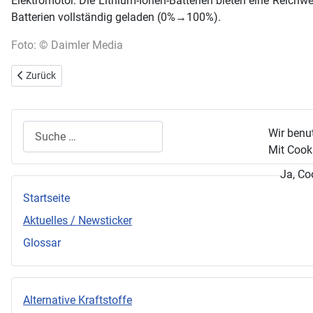
Elektromotor. Die Lithium-Ionen-Batterien bieten eine Reichw
Batterien vollständig geladen (0%→100%).
Foto: © Daimler Media
Vorheriger Beitrag: China setzt auf Elektrofahrzeuge
Zurück
Suchen
Wir benu
Mit Cooki
Ja, Co
Startseite
Aktuelles / Newsticker
Glossar
Alternative Kraftstoffe