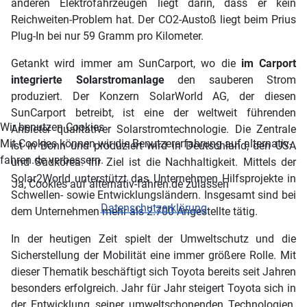
anderen Elektrofahrzeugen liegt darin, dass er kein
Reichweiten-Problem hat. Der CO2-Austoß liegt beim Prius
Plug-In bei nur 59 Gramm pro Kilometer.
Getankt wird immer am SunCarport, wo die
im Carport
integrierte Solarstromanlage
den sauberen Strom
produziert. Der Konzern SolarWorld AG, der diesen
SunCarport betreibt, ist eine der weltweit führenden
Wir benutzen Cookies
Anbieter qualitativer Solarstromtechnologie. Die Zentrale
Mit Cookies können wir die Benutzererfahrung auf alternativ-
ist in Bonn und produziert wird in Deutschland, den USA
fahren.de verbessern.
und Südkorea. Ihr Ziel ist die Nachhaltigkeit. Mittels der
Solar2World unterstützt das Unternehmen Hilfsprojekte in
Ja, Cookies auf alternativ-fahren.de zulassen
Schwellen- sowie Entwicklungsländern. Insgesamt sind bei
Datenschutzerklärung
dem Unternehmen mehr als 2.700 Angestellte tätig.
In der heutigen Zeit spielt der Umweltschutz und die
Sicherstellung der Mobilität eine immer größere Rolle. Mit
dieser Thematik beschäftigt sich Toyota bereits seit Jahren
besonders erfolgreich. Jahr für Jahr steigert Toyota sich in
der Entwicklung seiner umweltschonenden Technologien.