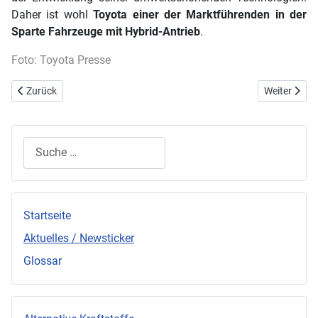
Daher ist wohl
Toyota einer der Marktführenden in der
Sparte Fahrzeuge mit Hybrid-Antrieb
.
Foto: Toyota Presse
Vorheriger Beitrag: Nissan LEAF: Produktionsstart noch in diesem J
Nächster Bei
Zurück
Weiter
Suchen
Startseite
Aktuelles / Newsticker
Glossar