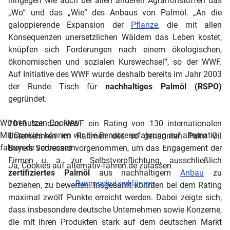
hingegen wie auch bei allen anderen Agrarrohstoffen das
„Wo“ und das „Wie“ des Anbaus von Palmöl. „An die
galoppierende Expansion der
Pflanze
, die mit allen
Konsequenzen unersetzlichen Wäldern das Leben kostet,
knüpfen sich Forderungen nach einem ökologischen,
ökonomischen und sozialen Kurswechsel“, so der WWF.
Auf Initiative des WWF wurde deshalb bereits im Jahr 2003
der Runde Tisch für
nachhaltiges Palmöl (RSPO)
gegründet.
Wir benutzen Cookies
2013 hat das WWF ein Rating von 130 internationalen
Mit Cookies können wir die Benutzererfahrung auf alternativ-
Unternehmen im Rahmen des so genannten Palm Oil
fahren.de verbessern.
Buyers Scorecard vorgenommen, um das Engagement der
Firmen u. a. zur Selbstverpflichtung, ausschließlich
Ja, Cookies auf alternativ-fahren.de zulassen
zertifiziertes Palmöl
aus nachhaltigem
Anbau
zu
Datenschutzerklärung
beziehen, zu bewerten. Insgesamt konnten bei dem Rating
maximal zwölf Punkte erreicht werden. Dabei zeigte sich,
dass insbesondere deutsche Unternehmen sowie Konzerne,
die mit ihren Produkten stark auf dem deutschen Markt