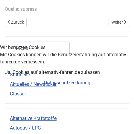
Quelle: supress
Vorheriger Beitrag: Mit Bio-Kraftstoff gegen Öl-Knappheit
Nächster Be
Zurück
Weiter
Suchen
Wir benutzen Cookies
Mit Cookies können wir die Benutzererfahrung auf alternativ-
fahren.de verbessern.
Ja, Cookies auf alternativ-fahren.de zulassen
Startseite
Datenschutzerklärung
Aktuelles / Newsticker
Glossar
Alternative Kraftstoffe
Autogas / LPG