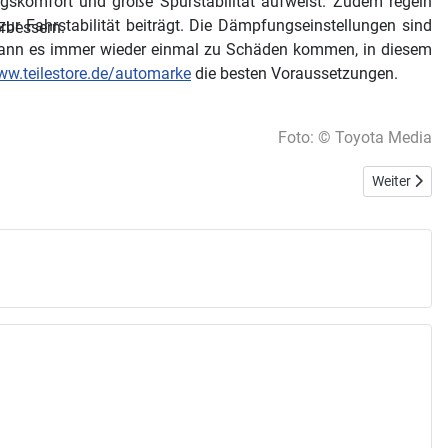
gskomfort und große Spurstabilität aufweist. Zudem regeln
r Fahrstabilität beiträgt. Die Dämpfungseinstellungen sind
erbessern.
m kann es immer wieder einmal zu Schäden kommen, in diesem
ww.teilestore.de/automarke
die besten Voraussetzungen.
Foto: © Toyota Media
Nächster Be
Weiter