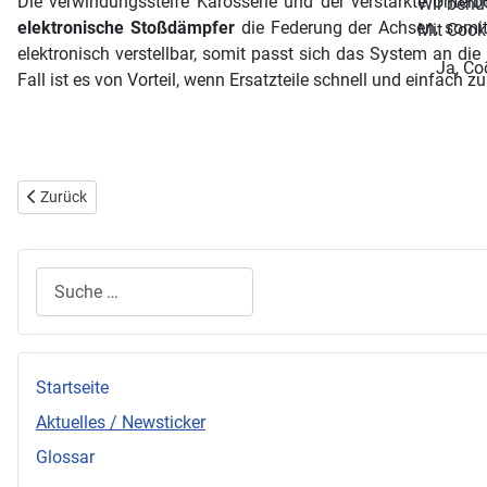
Die verwindungssteife Karosserie und der verstärkte Unte
Wir benu
elektronische Stoßdämpfer
die Federung der Achsen, somit
Mit Cooki
elektronisch verstellbar, somit passt sich das System an 
Ja, Co
Fall ist es von Vorteil, wenn Ersatzteile schnell und einfach zu
Vorheriger Beitrag: Elektromobilität wird genutzt: Über 100.000 L
Zurück
Suchen
Startseite
Aktuelles / Newsticker
Glossar