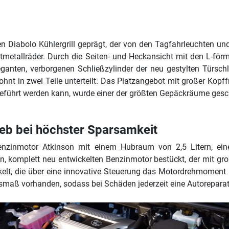
 Diabolo Kühlergrill geprägt, der von den Tagfahrleuchten u
tmetallräder. Durch die Seiten- und Heckansicht mit den L-för
ganten, verborgenen Schließzylinder der neu gestylten Türsch
hnt in zwei Teile unterteilt. Das Platzangebot mit großer Kop
eführt werden kann, wurde einer der größten Gepäckräume gesc
ieb bei höchster Sparsamkeit
nzinmotor Atkinson mit einem Hubraum von 2,5 Litern, ein
, komplett neu entwickelten Benzinmotor bestückt, der mit groß
elt, die über eine innovative Steuerung das Motordrehmoment
usmaß vorhanden, sodass bei Schäden jederzeit eine Autoreparat