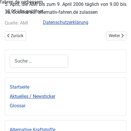
fahren.de verbessern.
5. April, die AMI bis zum 9. April 2006 täglich von 9.00 bis
18.00 Uhr geöffnet.
Ja, Cookies auf alternativ-fahren.de zulassen
Datenschutzerklärung
Quelle: AMI
Vorheriger Beitrag: smart fortwo ev: Chancen für den Elektroantrieb
Nächster Bei
Zurück
Weiter
Suchen
Startseite
Aktuelles / Newsticker
Glossar
Alternative Kraftstoffe