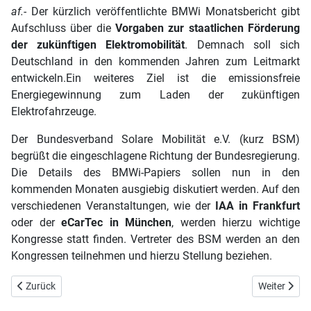
af.-
Der kürzlich veröffentlichte BMWi Monatsbericht gibt
Aufschluss über die
Vorgaben zur staatlichen Förderung
der zukünftigen Elektromobilität
. Demnach soll sich
Deutschland in den kommenden Jahren zum Leitmarkt
entwickeln.Ein weiteres Ziel ist die emissionsfreie
Energiegewinnung zum Laden der zukünftigen
Elektrofahrzeuge.
Der Bundesverband Solare Mobilität e.V. (kurz BSM)
begrüßt die eingeschlagene Richtung der Bundesregierung.
Die Details des BMWi-Papiers sollen nun in den
kommenden Monaten ausgiebig diskutiert werden. Auf den
verschiedenen Veranstaltungen, wie der
IAA in Frankfurt
oder der
eCarTec in München
, werden hierzu wichtige
Kongresse statt finden. Vertreter des BSM werden an den
Kongressen teilnehmen und hierzu Stellung beziehen.
Vorheriger Beitrag: Tartarini Autogas GmbH: Neues LPG-Steuergerä
Nächster Bei
Zurück
Weiter