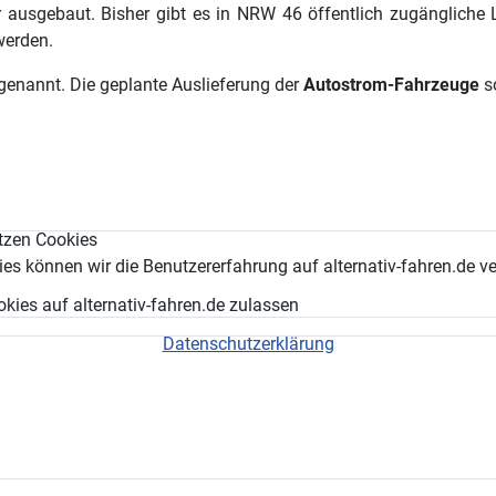
r ausgebaut. Bisher gibt es in NRW 46 öffentlich zugängliche 
werden.
 genannt. Die geplante Auslieferung der
Autostrom-Fahrzeuge
so
ltec Technologie
tzen Cookies
es können wir die Benutzererfahrung auf alternativ-fahren.de v
okies auf alternativ-fahren.de zulassen
Datenschutzerklärung