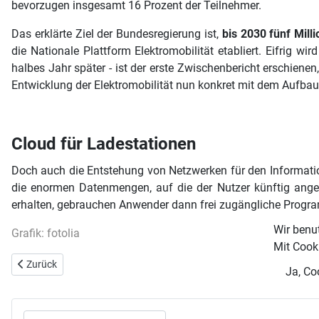
bevorzugen insgesamt 16 Prozent der Teilnehmer.
Das erklärte Ziel der Bundesregierung ist,
bis 2030 fünf Mill
die Nationale Plattform Elektromobilität etabliert. Eifrig 
halbes Jahr später - ist der erste Zwischenbericht erschienen
Entwicklung der Elektromobilität nun konkret mit dem Aufbau 
Cloud für Ladestationen
Doch auch die Entstehung von Netzwerken für den Informati
die enormen Datenmengen, auf die der Nutzer künftig angew
erhalten, gebrauchen Anwender dann frei zugängliche Programme
Wir benu
Grafik: fotolia
Mit Cooki
Vorheriger Beitrag: Nachhaltige Mobilität im Blick: auto motor und s
Zurück
Ja, Co
Suchen