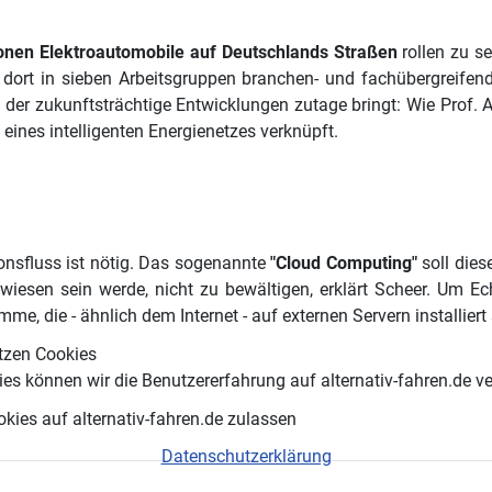
ionen Elektroautomobile auf Deutschlands Straßen
rollen zu s
wird dort in sieben Arbeitsgruppen branchen- und fachübergreife
, der zukunftsträchtige Entwicklungen zutage bringt: Wie Prof. 
eines intelligenten Energienetzes verknüpft.
onsfluss ist nötig. Das sogenannte
"Cloud Computing"
soll dies
iesen sein werde, nicht zu bewältigen, erklärt Scheer. Um Ec
, die - ähnlich dem Internet - auf externen Servern installiert 
tzen Cookies
es können wir die Benutzererfahrung auf alternativ-fahren.de v
port-Kongress
okies auf alternativ-fahren.de zulassen
Datenschutzerklärung